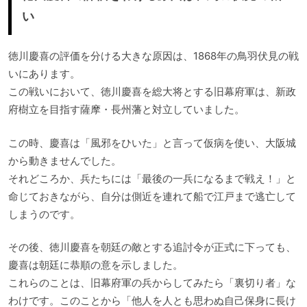
い
徳川慶喜の評価を分ける大きな原因は、1868年の鳥羽伏見の戦
いにあります。
この戦いにおいて、徳川慶喜を総大将とする旧幕府軍は、新政
府樹立を目指す薩摩・長州藩と対立していました。
この時、慶喜は「風邪をひいた」と言って仮病を使い、大阪城
から動きませんでした。
それどころか、兵たちには「最後の一兵になるまで戦え！」と
命じておきながら、自分は側近を連れて船で江戸まで逃亡して
しまうのです。
その後、徳川慶喜を朝廷の敵とする追討令が正式に下っても、
慶喜は朝廷に恭順の意を示しました。
これらのことは、旧幕府軍の兵からしてみたら「裏切り者」な
わけです。このことから「他人を人とも思わぬ自己保身に長け