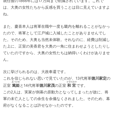
就任後の1866年には17万両まで削減されています。これで
は、大奥の女性たちから反感を買うことは目に見えていますよ
ね。
また、慶喜本人は将軍在職中一度も畿内を離れることがなかっ
たので、将軍として江戸城に入城したことがありませんでし
た。そのため、大奥も当然未体験。それなのに、経費は削減し
た上に、正室の美香君を大奥の一角に住まわせようとしたりし
ていたのですから、大奥の女性たちは納得いくわけがありませ
ん。
次に挙げられるのは、大政奉還です。
これを信じられない思いで見ていたのが、13代将軍
徳川家定
の
あつひめ
かずのみや
正室
篤姫
と14代将軍
徳川家茂
の正室
和宮
です。
この2人は、実家が倒幕の原動力となってしまったが故に、将
軍の未亡人としての余生を余儀なくされました。そのため、幕
府がなくなることは許せなかったのです。