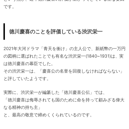
です。
徳川慶喜のことを評価している渋沢栄一
2021年大河ドラマ「青天を衝け」の主人公で、新紙幣の一万円
の図柄に選ばれたことでも有名な渋沢栄一(1840~1931)は、実
は徳川慶喜の幕臣でした。
その渋沢栄一は、「慶喜公の名誉を回復しなければならない」
と評していたようです。
実際に、渋沢栄一が編纂した「徳川慶喜公伝」では、
「徳川慶喜は侮辱されても国のために命を持って顧みざる偉大
なる精神の持ち主」
と、最高の敬意で締めくくられているのです。