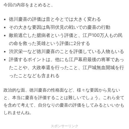
今回の内容をまとめると、
徳川慶喜の評価は昔と今とでは大きく変わる
その大きな要因は鳥羽伏見の戦いでの慶喜の行動
敵前逃亡した臆病者という評価と、江戸100万人もの民
の命を救った英雄という評価に2分する
渋沢栄一など徳川慶喜のことを評価している人物もいる
評価するポイントは、他にも江戸幕府最後の将軍であっ
たことや、大政奉還を行ったこと、江戸城無血開城を行
ったことなども含まれる
政治的な面、徳川慶喜の性格面など、様々な要因から見ない
と、本当に慶喜を評価することは難しいでしょう。これら全て
を含めて考えて、自分なりの慶喜の評価をしてみるといいかも
しれませんね。
スポンサーリンク