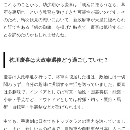
これらのことから、幼少期から慶喜は「朝廷に逆らうなら、幕
府を裏切れ」という教育を受けてきた可能性が高いのです。そ
のため、鳥羽伏見の戦いにおいて、新政府軍が天皇に認められ
た証でもある「錦の御旗」を掲げた時点で、慶喜は抵抗するこ
とを諦めたのかもしれませんね。
徳川慶喜は大政奉還後どう過ごしていた？
慶喜は大政奉還を行って、将軍を隠居した後は、政治には一切
関わらず、自分の趣味に没頭する生活を送っていました。慶喜
は多趣味で、インドアとしては写真・油絵・囲碁将棋・能楽・
小鼓・手芸など、アウトドアとしては狩猟・釣り・鷹狩・馬
術・自転車・手裏剣などが挙げられます。
中でも、手裏剣は日本でもトップクラスの実力を誇っていまし
た。また、新しいもの好きで、自転車や自動車が日本に入って