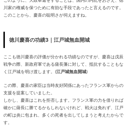
このように、大政奉還をすることは、国内の内乱をおさえ、徳
川家の権威を保つために有効な手段であったと言えるのです。
このことから、慶喜の聡明さが伺えますね。
徳川慶喜の功績3｜江戸城無血開城
ここも徳川慶喜の評価が分かれる功績なのですが、慶喜は戊辰
戦争の際、新政府軍である薩長藩に対して、抵抗することもな
く江戸城を明け渡します。(
江戸城無血開城
)
この際、慶喜の家臣は当時友好関係にあったフランス軍からの
支援を提案していました。
しかし、慶喜はこれを拒否します。フランス軍の力を借りれば
確かに薩長に勝てるかもしれないけれど、戦火は免れず、江戸
の町は炎に包まれ、多くの死者を出してしまうと考えたからで
す。