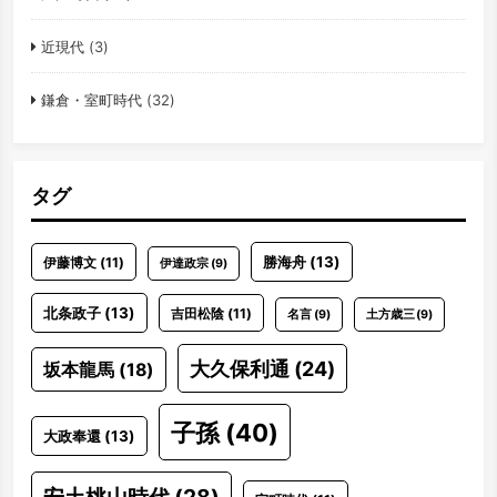
近現代
(3)
鎌倉・室町時代
(32)
タグ
勝海舟
(13)
伊藤博文
(11)
伊達政宗
(9)
北条政子
(13)
吉田松陰
(11)
名言
(9)
土方歳三
(9)
大久保利通
(24)
坂本龍馬
(18)
子孫
(40)
大政奉還
(13)
安土桃山時代
(28)