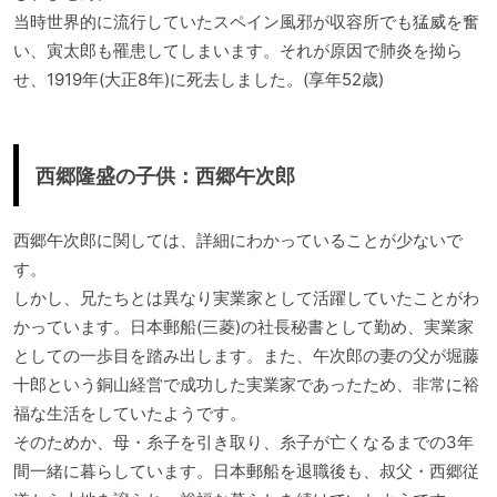
当時世界的に流行していたスペイン風邪が収容所でも猛威を奮
い、寅太郎も罹患してしまいます。それが原因で肺炎を拗ら
せ、1919年(大正8年)に死去しました。(享年52歳)
西郷隆盛の子供：西郷午次郎
西郷午次郎に関しては、詳細にわかっていることが少ないで
す。
しかし、兄たちとは異なり実業家として活躍していたことがわ
かっています。日本郵船(三菱)の社長秘書として勤め、実業家
としての一歩目を踏み出します。また、午次郎の妻の父が堀藤
十郎という銅山経営で成功した実業家であったため、非常に裕
福な生活をしていたようです。
そのためか、母・糸子を引き取り、糸子が亡くなるまでの3年
間一緒に暮らしています。日本郵船を退職後も、叔父・西郷従