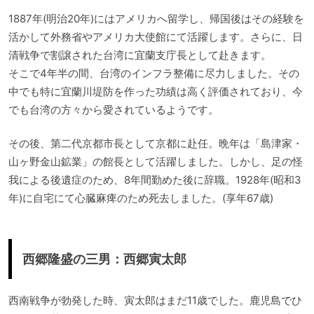
1887年(明治20年)にはアメリカへ留学し、帰国後はその経験を
活かして外務省やアメリカ大使館にて活躍します。さらに、日
清戦争で割譲された台湾に宜蘭支庁長として赴きます。
そこで4年半の間、台湾のインフラ整備に尽力しました。その
中でも特に宜蘭川堤防を作った功績は高く評価されており、今
でも台湾の方々から愛されているようです。
その後、第二代京都市長として京都に赴任。晩年は「島津家・
山ヶ野金山鉱業」の館長として活躍しました。しかし、足の怪
我による後遺症のため、8年間勤めた後に辞職。1928年(昭和3
年)に自宅にて心臓麻痺のため死去しました。(享年67歳)
西郷隆盛の三男：西郷寅太郎
西南戦争が勃発した時、寅太郎はまだ11歳でした。鹿児島でひ