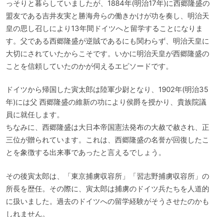
っそりと暮らしていましたが、1884年(明治17年)に西郷隆盛の
盟友である吉井友実と勝海舟らの働きかけが功を奏し、明治天
皇の思し召しにより13年間ドイツへと留学することになりま
す。父である西郷隆盛が逆賊であるにも関わらず、明治天皇に
大切にされていたからこそです。いかに明治天皇が西郷隆盛の
ことを信頼していたのかが伺えるエピソードです。
ドイツから帰国した寅太郎は陸軍少尉となり、1902年(明治35
年)には父 西郷隆盛の維新の功により侯爵を授かり、貴族院議
員に就任します。
ちなみに、西郷隆盛は大日本帝国憲法発布の大赦で赦され、正
三位が贈られています。これは、西郷隆盛の名誉が回復したこ
とを象徴する出来事であったと言えるでしょう。
その後寅太郎は、「東京捕虜収容所」「習志野捕虜収容所」の
所長を歴任。その際に、寅太郎は捕虜のドイツ兵たちを人道的
に扱いました。過去のドイツへの留学経験がそうさせたのかも
しれません。