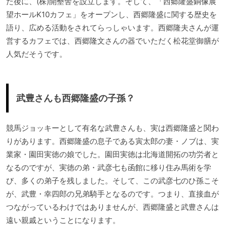
た後に、(株)開墾舎を設立します。そして、「西郷隆盛銅像展
望ホールK10カフェ」をオープンし、西郷隆盛に関する歴史を
語り、広める活動をされてらっしゃいます。西郷隆夫さんが運
営するカフェでは、西郷隆文さんの器でいただく松花堂御膳が
人気だそうです。
武豊さんも西郷隆盛の子孫？
競馬ジョッキーとして有名な武豊さんも、実は西郷隆盛と関わ
りがあります。西郷隆盛の息子である寅太郎の妻・ノブは、実
業家・園田実徳の娘でした。園田実徳は北海道開拓の功労者と
なるのですが、実徳の弟・武彦七も函館に移り住み馬術を学
び、多くの弟子を残しました。そして、この武彦七のひ孫こそ
が、武豊・幸四郎の兄弟騎手となるのです。つまり、直接血が
つながっているわけではありませんが、西郷隆盛と武豊さんは
遠い親戚ということになります。