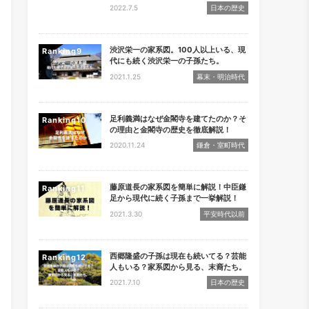
2022.7.5
日本の歴史
渋沢栄一の家系図。100人以上いる、現
Ranking
代にも続く渋沢栄一の子孫たち。
2021.1.25
幕末・明治時代
足利義満はなぜ金閣寺を建てたのか？そ
Ranking
の理由と金閣寺の歴史を徹底解説！
2020.11.24
鎌倉・室町時代
藤原道長の家系図を簡単に解説！中臣鎌
Ranking
足から現代に続く子孫まで一挙解説！
2021.3.30
平安時代以前
西郷隆盛の子孫は現在も続いてる？芸能
Ranking
人もいる？家系図から見る、末裔たち。
2021.7.10
日本の歴史