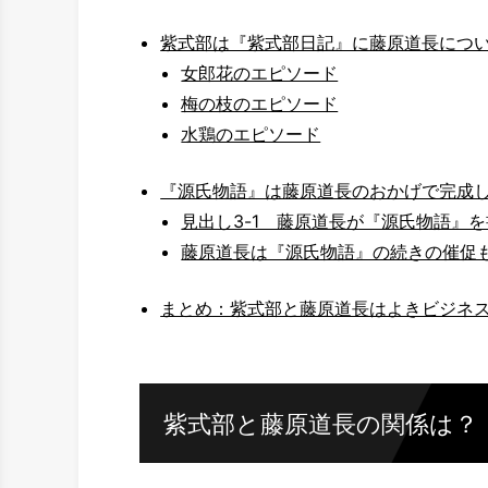
紫式部は『紫式部日記』に藤原道長につ
女郎花のエピソード
梅の枝のエピソード
水鶏のエピソード
『源氏物語』は藤原道長のおかげで完成
見出し3-1 藤原道長が『源氏物語』
藤原道長は『源氏物語』の続きの催促
まとめ：紫式部と藤原道長はよきビジネ
紫式部と藤原道長の関係は？