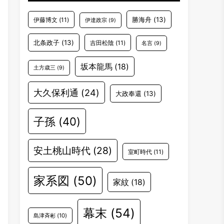
勝海舟
(13)
伊藤博文
(11)
伊達政宗
(9)
北条政子
(13)
吉田松陰
(11)
名言
(9)
坂本龍馬
(18)
土方歳三
(9)
大久保利通
(24)
大政奉還
(13)
子孫
(40)
安土桃山時代
(28)
室町時代
(11)
家系図
(50)
家紋
(18)
幕末
(54)
島津斉彬
(10)