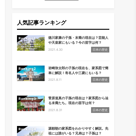
人気記事ランキング
徳川家康の子孫・末裔の現在は？芸能人
Ranking
や天皇家にもいる？今の苗字は何？
2021.4.30
日本の歴史
岩崎弥太郎の子孫の現在を、家系図で簡
Ranking
単に解説！有名人や三菱にもいる？
2021.8.11
日本の歴史
菅原道真の子孫の現在は？家系図から辿
Ranking
る末裔たち。現在の苗字は何？
2021.8.31
日本の歴史
源頼朝の家系図をわかりやすく解説。先
Ranking
祖には誰がいる？兄弟は？子孫は？