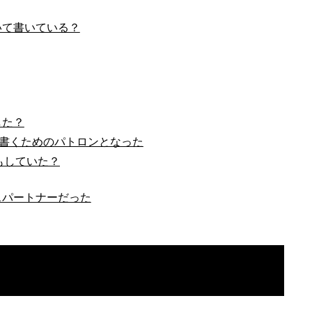
いて書いている？
した？
を書くためのパトロンとなった
もしていた？
スパートナーだった