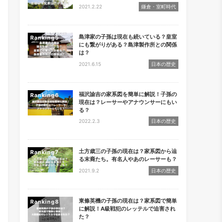
2021.2.22
鎌倉・室町時代
島津家の子孫は現在も続いている？皇室
Ranking
にも繋がりがある？島津製作所との関係
は？
2021.6.15
日本の歴史
福沢諭吉の家系図を簡単に解説！子孫の
Ranking
現在は？レーサーやアナウンサーにもい
る？
2022.2.3
日本の歴史
土方歳三の子孫の現在は？家系図から辿
Ranking
る末裔たち。有名人やあのレーサーも？
2021.9.2
日本の歴史
東條英機の子孫の現在は？家系図で簡単
Ranking
に解説！A級戦犯のレッテルで迫害され
た？