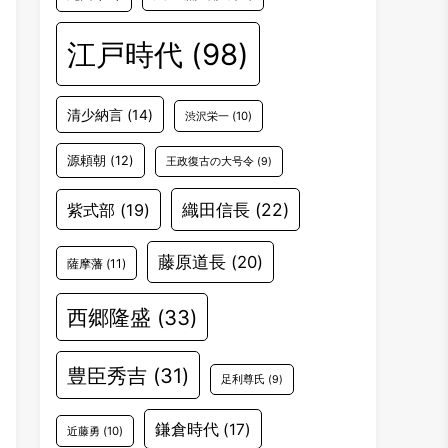
江戸時代
(98)
清少納言
(14)
渋沢栄一
(10)
源頼朝
(12)
王政復古の大号令
(9)
織田信長
(22)
紫式部
(19)
藤原道長
(20)
薩摩藩
(11)
西郷隆盛
(33)
豊臣秀吉
(31)
足利尊氏
(9)
鎌倉時代
(17)
近藤勇
(10)