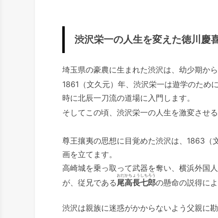
渋沢栄一の人生を変えた徳川慶
埼玉県の豪農に生まれた渋沢は、幼少期から
1861（文久元）年、渋沢栄一は遊学のため
時に北辰一刀流の道場に入門します。
そしてこの頃、渋沢栄一の人生を激変させる
尊王攘夷の思想に目覚めた渋沢は、1863（
画を立てます。
高崎城を乗っ取って武器を奪い、横浜外国人
おだかちょうしちろう
が、従兄である
尾高長七郎
の懸命の説得によ
渋沢は親族に迷惑がかからないよう父親に勘