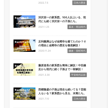
2022.7.5
日本の歴史
渋沢栄一の家系図。100人以上いる、現
Ranking
代にも続く渋沢栄一の子孫たち。
2021.1.25
幕末・明治時代
足利義満はなぜ金閣寺を建てたのか？そ
Ranking
の理由と金閣寺の歴史を徹底解説！
2020.11.24
鎌倉・室町時代
藤原道長の家系図を簡単に解説！中臣鎌
Ranking
足から現代に続く子孫まで一挙解説！
2021.3.30
平安時代以前
西郷隆盛の子孫は現在も続いてる？芸能
Ranking
人もいる？家系図から見る、末裔たち。
2021.7.10
日本の歴史