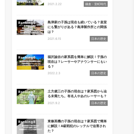
2021.2.22
鎌倉・室町時代
島津家の子孫は現在も続いている？皇室
Ranking
にも繋がりがある？島津製作所との関係
は？
2021.6.15
日本の歴史
福沢諭吉の家系図を簡単に解説！子孫の
Ranking
現在は？レーサーやアナウンサーにもい
る？
2022.2.3
日本の歴史
土方歳三の子孫の現在は？家系図から辿
Ranking
る末裔たち。有名人やあのレーサーも？
2021.9.2
日本の歴史
東條英機の子孫の現在は？家系図で簡単
Ranking
に解説！A級戦犯のレッテルで迫害され
た？