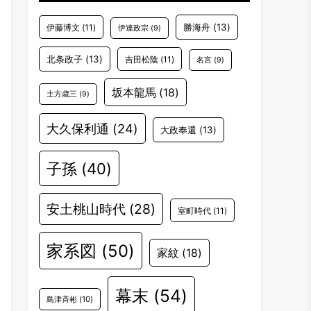
勝海舟
(13)
伊藤博文
(11)
伊達政宗
(9)
北条政子
(13)
吉田松陰
(11)
名言
(9)
坂本龍馬
(18)
土方歳三
(9)
大久保利通
(24)
大政奉還
(13)
子孫
(40)
安土桃山時代
(28)
室町時代
(11)
家系図
(50)
家紋
(18)
幕末
(54)
島津斉彬
(10)