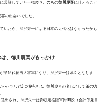
に常駐していた一橋慶喜、のちの
徳川慶喜
に仕えること
慶喜の出会いでした。
ていたら、渋沢栄一による日本の近代化はなかったかも
のは、徳川慶喜がきっかけ
）が第15代征夷大将軍になり、渋沢栄一は幕臣となりま
からパリ万博に招待され、徳川慶喜の名代として弟の徳
。
り選出され、渋沢栄一は御勘定格陸軍附調役（会計係兼書