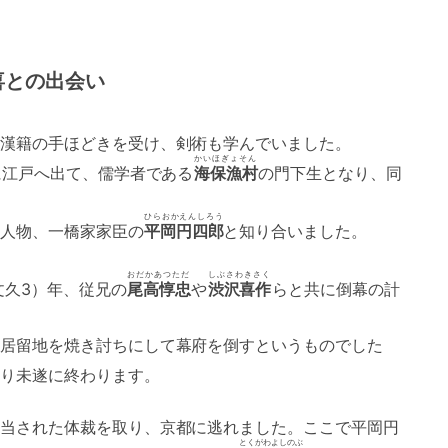
喜との出会い
漢籍の手ほどきを受け、剣術も学んでいました。
かいほぎょそん
に江戸へ出て、儒学者である
海保漁村
の門下生となり、同
ひらおかえんしろう
人物、一橋家家臣の
平岡円四郎
と知り合いました。
おだかあつただ
しぶさわきさく
文久3）年、従兄の
尾高惇忠
や
渋沢喜作
らと共に倒幕の計
居留地を焼き討ちにして幕府を倒すというものでした
り未遂に終わります。
当された体裁を取り、京都に逃れました。ここで平岡円
とくがわよしのぶ