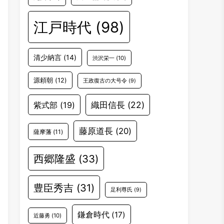
江戸時代
(98)
清少納言
(14)
渋沢栄一
(10)
源頼朝
(12)
王政復古の大号令
(9)
織田信長
(22)
紫式部
(19)
藤原道長
(20)
薩摩藩
(11)
西郷隆盛
(33)
豊臣秀吉
(31)
足利尊氏
(9)
鎌倉時代
(17)
近藤勇
(10)