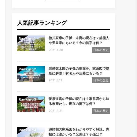
人気記事ランキング
徳川家康の子孫・末裔の現在は？芸能人
Ranking
や天皇家にもいる？今の苗字は何？
2021.4.30
日本の歴史
岩崎弥太郎の子孫の現在を、家系図で簡
Ranking
単に解説！有名人や三菱にもいる？
2021.8.11
日本の歴史
菅原道真の子孫の現在は？家系図から辿
Ranking
る末裔たち。現在の苗字は何？
2021.8.31
日本の歴史
源頼朝の家系図をわかりやすく解説。先
Ranking
祖には誰がいる？兄弟は？子孫は？