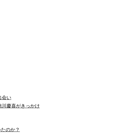
出会い
徳川慶喜がきっかけ
いたのか？