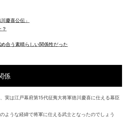
徳川慶喜公伝」
た？
認め合う素晴らしい関係性だった
関係
、実は江戸幕府第15代征夷大将軍徳川慶喜に仕える幕臣
のような経緯で将軍に仕える武士となったのでしょう