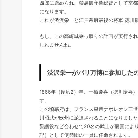
四郎に薦められ、禁裏御守衛総督として京都
になります。
これが渋沢栄一と江戸幕府最後の将軍 徳川
もし、この高崎城乗っ取りの計画が実行され
しれませんね。
渋沢栄一がパリ万博に参加した
1866年（慶応2）年、一橋慶喜（徳川慶喜
す。
この頃幕府は、フランス皇帝ナポレオン三世
川昭武が欧州に派遣されることになりました
警護役など合わせて20名の武士が慶喜によ
記）として使節団の一員に任命されます。