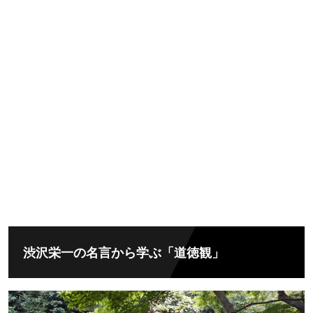
渋沢栄一の名言から学ぶ「道徳観」