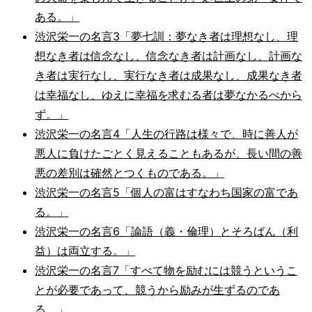
ある。」
渋沢栄一の名言3「夢七訓：夢なき者は理想なし、理
想なき者は信念なし、信念なき者は計画なし、計画な
き者は実行なし、実行なき者は成果なし、成果なき者
は幸福なし、ゆえに幸福を求むる者は夢なかるべから
ず。」
渋沢栄一の名言4「人生の行路は様々で、時に善人が
悪人に負けたごとく見えることもあるが、長い間の善
悪の差別は確然とつくものである。」
渋沢栄一の名言5「個人の富はすなわち国家の富であ
る。」
渋沢栄一の名言6「論語（義・倫理）とそろばん（利
益）は両立する。」
渋沢栄一の名言7「すべて物を励むには競うというこ
とが必要であって、競うから励みが生ずるのであ
る。」