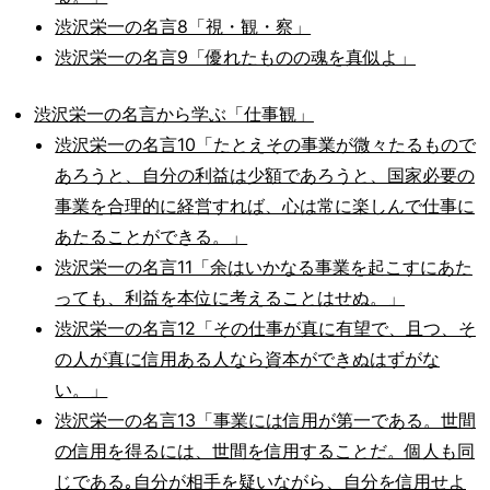
渋沢栄一の名言8「視・観・察」
渋沢栄一の名言9「優れたものの魂を真似よ」
渋沢栄一の名言から学ぶ「仕事観」
渋沢栄一の名言10「たとえその事業が微々たるもので
あろうと、自分の利益は少額であろうと、国家必要の
事業を合理的に経営すれば、心は常に楽しんで仕事に
あたることができる。」
渋沢栄一の名言11「余はいかなる事業を起こすにあた
っても、利益を本位に考えることはせぬ。」
渋沢栄一の名言12「その仕事が真に有望で、且つ、そ
の人が真に信用ある人なら資本ができぬはずがな
い。」
渋沢栄一の名言13「事業には信用が第一である。世間
の信用を得るには、世間を信用することだ。個人も同
じである｡自分が相手を疑いながら、自分を信用せよ