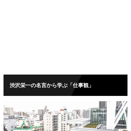
渋沢栄一の名言から学ぶ「仕事観」