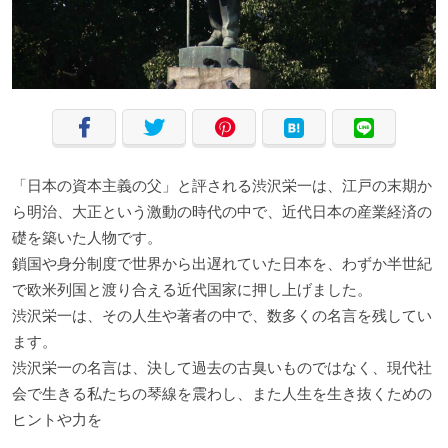
「日本の資本主義の父」と評される渋沢栄一は、江戸の末期か
ら明治、大正という激動の時代の中で、近代日本の産業経済の
礎を築いた人物です。
鎖国や身分制度で世界から出遅れていた日本を、わずか半世紀
で欧米列国と渡り合える近代国家に押し上げました。
渋沢栄一は、その人生や著者の中で、数多くの名言を残してい
ます。
渋沢栄一の名言は、決して過去の古臭いものではなく、現代社
会で生きる私たちの琴線を震わし、また人生を生き抜くための
ヒントや力を