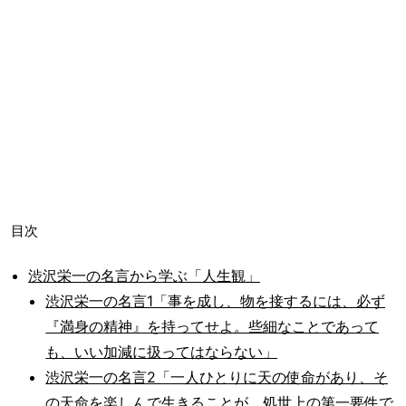
目次
渋沢栄一の名言から学ぶ「人生観」
渋沢栄一の名言1「事を成し、物を接するには、必ず
『満身の精神』を持ってせよ。些細なことであって
も、いい加減に扱ってはならない」
渋沢栄一の名言2「一人ひとりに天の使命があり、そ
の天命を楽しんで生きることが、処世上の第一要件で