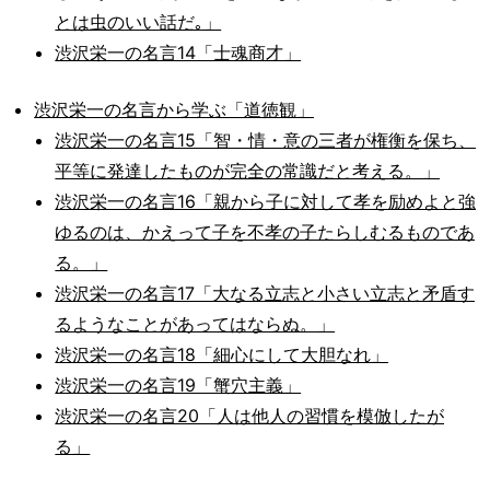
とは虫のいい話だ｡」
渋沢栄一の名言14「士魂商才」
渋沢栄一の名言から学ぶ「道徳観」
渋沢栄一の名言15「智・情・意の三者が権衡を保ち、
平等に発達したものが完全の常識だと考える。」
渋沢栄一の名言16「親から子に対して孝を励めよと強
ゆるのは、かえって子を不孝の子たらしむるものであ
る。」
渋沢栄一の名言17「大なる立志と小さい立志と矛盾す
るようなことがあってはならぬ。」
渋沢栄一の名言18「細心にして大胆なれ」
渋沢栄一の名言19「蟹穴主義」
渋沢栄一の名言20「人は他人の習慣を模倣したが
る」