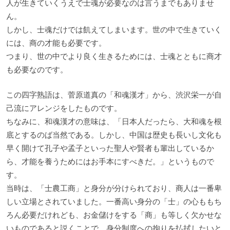
人が生きていくうえで士魂が必要なのは言うまでもありませ
ん。
しかし、士魂だけでは飢えてしまいます。世の中で生きていく
には、商の才能も必要です。
つまり、世の中でより良く生きるためには、士魂とともに商才
も必要なのです。
この四字熟語は、菅原道真の「和魂漢才」から、渋沢栄一が自
己流にアレンジをしたものです。
ちなみに、和魂漢才の意味は、「日本人だったら、大和魂を根
底とするのば当然である。しかし、中国は歴史も長いし文化も
早く開けて孔子や孟子といった聖人や賢者も輩出しているか
ら、才能を養うためにはお手本にすべきだ。」というもので
す。
当時は、「士農工商」と身分が分けられており、商人は一番卑
しい立場とされていました。一番高い身分の「士」の心ももち
ろん必要だけれども、お金儲けをする「商」も等しく欠かせな
いものであると説くことで、身分制度への拘りを払拭したいと