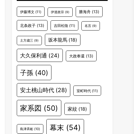
勝海舟
(13)
伊藤博文
(11)
伊達政宗
(9)
北条政子
(13)
吉田松陰
(11)
名言
(9)
坂本龍馬
(18)
土方歳三
(9)
大久保利通
(24)
大政奉還
(13)
子孫
(40)
安土桃山時代
(28)
室町時代
(11)
家系図
(50)
家紋
(18)
幕末
(54)
島津斉彬
(10)