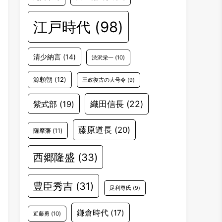
江戸時代
(98)
清少納言
(14)
渋沢栄一
(10)
源頼朝
(12)
王政復古の大号令
(9)
織田信長
(22)
紫式部
(19)
藤原道長
(20)
薩摩藩
(11)
西郷隆盛
(33)
豊臣秀吉
(31)
足利尊氏
(9)
鎌倉時代
(17)
近藤勇
(10)