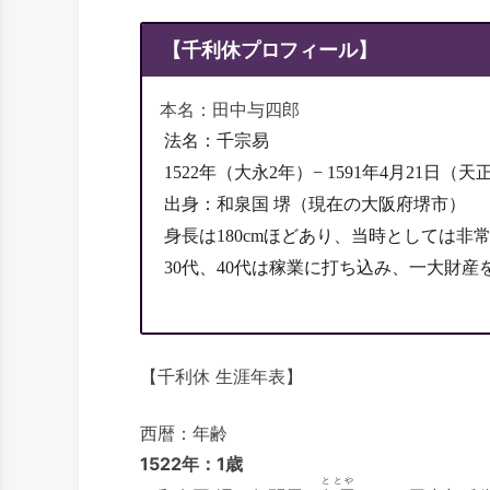
【千利休プロフィール】
本名：田中与四郎
 法名：千宗易
 1522年（大永2年）− 1591年4月21日（天
 出身：和泉国 堺（現在の大阪府堺市）
 身長は180cmほどあり、当時としては非
 30代、40代は稼業に打ち込み、一大財
【千利休 生涯年表】
西暦：年齢
1522年：1歳
ととや