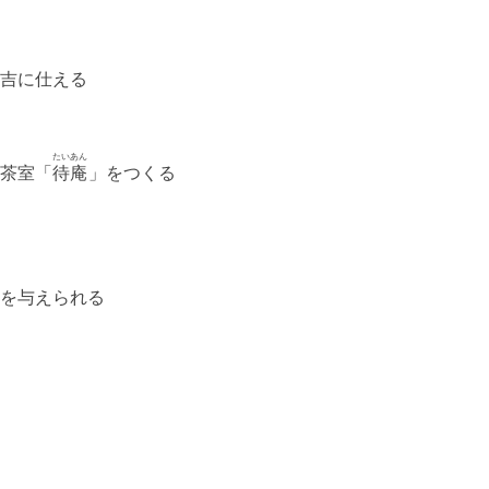
吉に仕える
たいあん
茶室「
待庵
」をつくる
を与えられる