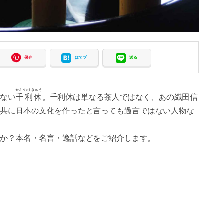
保存
はてブ
送る
せんのりきゅう
ない
千利休
。千利休は単なる茶人ではなく、あの織田信
共に日本の文化を作ったと言っても過言ではない人物な
か？本名・名言・逸話などをご紹介します。