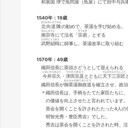
和泉国 堺で魚問屋（
魚屋
）にて田中与兵
1540年：19歳
きたむかいどうちん
北向道陳
の勧めで、茶湯を学び始める。
なんしゅうじ
そうえき
南宗寺
にて法名「
宗易
」とする
たけのじょうおう
武野紹鴎
に師事し、茶湯改革に取り組む
1570年：49歳
織田信長に茶頭さどうとして迎えられる
いまいそうきゅう
つだそうぎゅう
てんかさんそうしょう
今井宗久
・
津田宗及
とともに
天下三宗匠
おんちゃのゆごせいどう
織田信長が
御茶湯御政道
を確立させ、政治
＊織田信長は、手柄をたてた家臣たちに、
の価値を向上させたと言われています。
茶会を開くことを許されたたった4人の側
明智光秀・豊臣秀吉）でした。
秀吉は茶会を開くことを許された時、泣