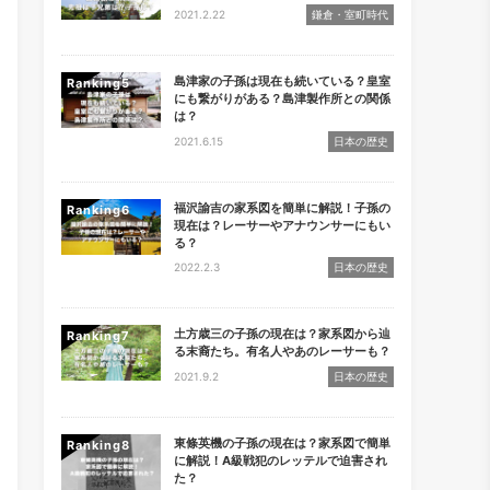
2021.2.22
鎌倉・室町時代
島津家の子孫は現在も続いている？皇室
Ranking
にも繋がりがある？島津製作所との関係
は？
2021.6.15
日本の歴史
福沢諭吉の家系図を簡単に解説！子孫の
Ranking
現在は？レーサーやアナウンサーにもい
る？
2022.2.3
日本の歴史
土方歳三の子孫の現在は？家系図から辿
Ranking
る末裔たち。有名人やあのレーサーも？
2021.9.2
日本の歴史
東條英機の子孫の現在は？家系図で簡単
Ranking
に解説！A級戦犯のレッテルで迫害され
た？