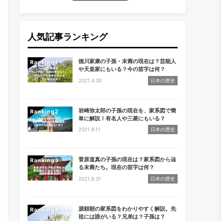
人気記事ランキング
徳川家康の子孫・末裔の現在は？芸能人
Ranking
や天皇家にもいる？今の苗字は何？
2021.4.30
日本の歴史
岩崎弥太郎の子孫の現在を、家系図で簡
Ranking
単に解説！有名人や三菱にもいる？
2021.8.11
日本の歴史
菅原道真の子孫の現在は？家系図から辿
Ranking
る末裔たち。現在の苗字は何？
2021.8.31
日本の歴史
源頼朝の家系図をわかりやすく解説。先
Ranking
祖には誰がいる？兄弟は？子孫は？