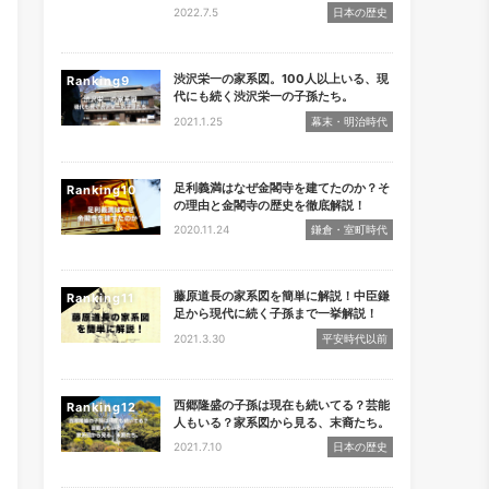
2022.7.5
日本の歴史
渋沢栄一の家系図。100人以上いる、現
Ranking
代にも続く渋沢栄一の子孫たち。
2021.1.25
幕末・明治時代
足利義満はなぜ金閣寺を建てたのか？そ
Ranking
の理由と金閣寺の歴史を徹底解説！
2020.11.24
鎌倉・室町時代
藤原道長の家系図を簡単に解説！中臣鎌
Ranking
足から現代に続く子孫まで一挙解説！
2021.3.30
平安時代以前
西郷隆盛の子孫は現在も続いてる？芸能
Ranking
人もいる？家系図から見る、末裔たち。
2021.7.10
日本の歴史