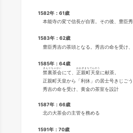
1582年：61歳
本能寺の変で信長が自害。その後、豊臣秀
1583年：62歳
豊臣秀吉の茶頭となる。秀吉の命を受け、
1585年：64歳
きんりちゃかい
おおぎまちてんのう
禁裏茶会
にて、
正親町天皇
に献茶。
正親町天皇から「利休」の居士号きじごう
秀吉の命を受け、黄金の茶室を設計
1587年：66歳
北の大茶会の主管を務める
1591年：70歳