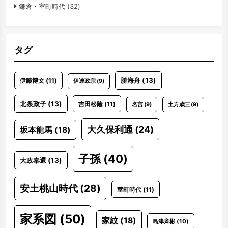
鎌倉・室町時代
(32)
タグ
勝海舟
(13)
伊藤博文
(11)
伊達政宗
(9)
北条政子
(13)
吉田松陰
(11)
名言
(9)
土方歳三
(9)
大久保利通
(24)
坂本龍馬
(18)
子孫
(40)
大政奉還
(13)
安土桃山時代
(28)
室町時代
(11)
家系図
(50)
家紋
(18)
島津斉彬
(10)