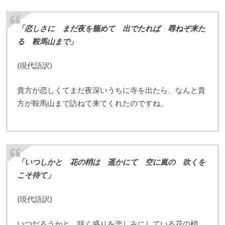
「恋しさに まだ夜を籠めて 出でたれば 尋ねぞ来た
る 鞍馬山まで」
(現代語訳)
貴方が恋しくてまだ夜深いうちに寺を出たら、なんと貴
方が鞍馬山まで訪ねて来てくれたのですね。
「いつしかと 花の梢は 遥かにて 空に嵐の 吹くを
こそ待て」
(現代語訳)
いつだろうかと、咲く盛りを楽しみにしている花の梢