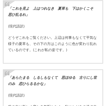
「これを見よ 上はつれなき 夏草も 下はかくこそ
思ひ乱るれ」
(現代語訳)
どうぞこれをご覧ください。上辺は何事もなくて平気な
様子の夏草も、その下の方はこのように色が変わり乱れ
ているのです。(これが私の姿です。)
「あらたまる しるしもなくて 思ほゆる 古りにし世
のみ 恋ひらるるかな」
(現代語訳)