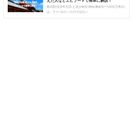
えた人などエピソードで簡単に解説！
紫式部(生没年不詳)と清少納言(966(康保3)〜1025(万寿2))
は、ライバルだったのではない