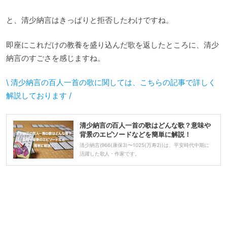
と、清少納言はきっぱりと拒否したわけですね。
即座にこれだけの教養を盛り込んだ歌を返したところに、清少
納言のすごさを感じますね。
\ 清少納言の百人一首の歌に関しては、こちらの記事で詳しく
解説しております /
清少納言の百人一首の歌はどんな歌？意味や
背景のエピソードなどを簡単に解説！
清少納言(966(康保3)〜1025(万寿2))は、平安時代中期に
活躍した歌人・作家です。