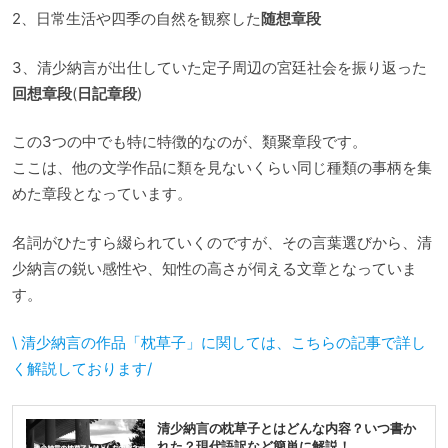
2、日常生活や四季の自然を観察した
随想章段
3、清少納言が出仕していた定子周辺の宮廷社会を振り返った
回想章段
(
日記章段
)
この3つの中でも特に特徴的なのが、類聚章段です。
ここは、他の文学作品に類を見ないくらい同じ種類の事柄を集
めた章段となっています。
名詞がひたすら綴られていくのですが、その言葉選びから、清
少納言の鋭い感性や、知性の高さが伺える文章となっていま
す。
\ 清少納言の作品「枕草子」に関しては、こちらの記事で詳し
く解説しております/
清少納言の枕草子とはどんな内容？いつ書か
れた？現代語訳など簡単に解説！