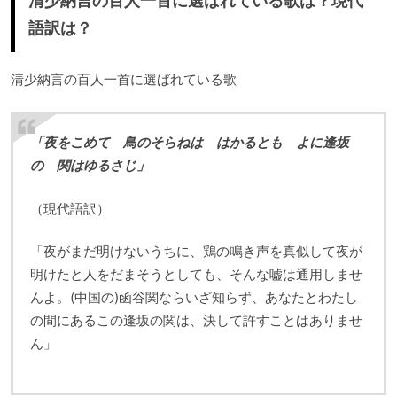
清少納言の百人一首に選ばれている歌は？現代
語訳は？
清少納言の百人一首に選ばれている歌
「夜をこめて 鳥のそらねは はかるとも よに逢坂
の 関はゆるさじ」
（現代語訳）
「夜がまだ明けないうちに、鶏の鳴き声を真似して夜が
明けたと人をだまそうとしても、そんな嘘は通用しませ
んよ。(中国の)函谷関ならいざ知らず、あなたとわたし
の間にあるこの逢坂の関は、決して許すことはありませ
ん」