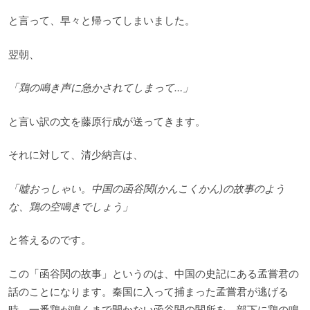
と言って、早々と帰ってしまいました。
翌朝、
「鶏の鳴き声に急かされてしまって…」
と言い訳の文を藤原行成が送ってきます。
それに対して、清少納言は、
「嘘おっしゃい。中国の函谷関(かんこくかん)の故事のよう
な、鶏の空鳴きでしょう」
と答えるのです。
この「函谷関の故事」というのは、中国の史記にある孟嘗君の
話のことになります。秦国に入って捕まった孟嘗君が逃げる
時、一番鶏が鳴くまで開かない函谷関の関所を、部下に鶏の鳴