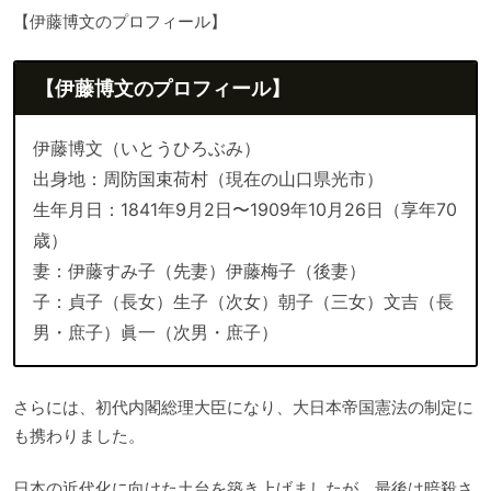
【伊藤博文のプロフィール】
【伊藤博文のプロフィール】
伊藤博文（いとうひろぶみ）
出身地：周防国束荷村（現在の山口県光市）
生年月日：1841年9月2日〜1909年10月26日（享年70
歳）
妻：伊藤すみ子（先妻）伊藤梅子（後妻）
子：貞子（長女）生子（次女）朝子（三女）文吉（長
男・庶子）眞一（次男・庶子）
さらには、初代内閣総理大臣になり、大日本帝国憲法の制定に
も携わりました。
日本の近代化に向けた土台を築き上げましたが、最後は暗殺さ