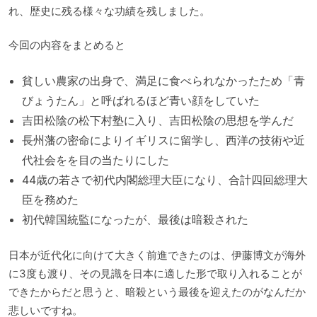
れ、歴史に残る様々な功績を残しました。
今回の内容をまとめると
貧しい農家の出身で、満足に食べられなかったため「青
びょうたん」と呼ばれるほど青い顔をしていた
吉田松陰の松下村塾に入り、吉田松陰の思想を学んだ
長州藩の密命によりイギリスに留学し、西洋の技術や近
代社会をを目の当たりにした
44歳の若さで初代内閣総理大臣になり、合計四回総理大
臣を務めた
初代韓国統監になったが、最後は暗殺された
日本が近代化に向けて大きく前進できたのは、伊藤博文が海外
に3度も渡り、その見識を日本に適した形で取り入れることが
できたからだと思うと、暗殺という最後を迎えたのがなんだか
悲しいですね。