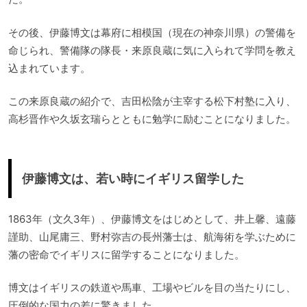
その後、伊藤博文は幕府に相模国（現在の神奈川県）の警備を
命じられ、警備隊の隊長・来原良蔵に気に入られて学問を教え
込まれています。
この来原良蔵の紹介で、吉田松陰が主宰する松下村塾に入り、
高杉晋作や久坂玄瑞らとともに勉学に励むことになりました。
伊藤博文は、若い時にイギリス留学した
1863年（文久3年）、伊藤博文をはじめとして、井上馨、遠藤
謹助、山尾庸三、野村弥吉の長州藩士は、航海術を学ぶために
藩の密命でイギリスに留学することになりました。
博文はイギリスの鉄道や馬車、工場やビルを目の当たりにし、
圧倒的な国力の差に驚きました。