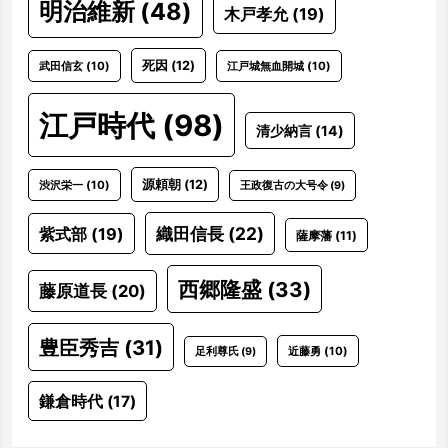
明治維新
(48)
木戸孝允
(19)
死因
(12)
武田信玄
(10)
江戸城無血開城
(10)
江戸時代
(98)
清少納言
(14)
源頼朝
(12)
渋沢栄一
(10)
王政復古の大号令
(9)
織田信長
(22)
紫式部
(19)
薩摩藩
(11)
西郷隆盛
(33)
藤原道長
(20)
豊臣秀吉
(31)
近藤勇
(10)
足利尊氏
(9)
鎌倉時代
(17)