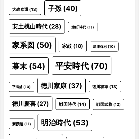
子孫
(40)
大政奉還
(13)
安土桃山時代
(28)
室町時代
(11)
家系図
(50)
家紋
(18)
島津斉彬
(10)
平安時代
(70)
幕末
(54)
徳川家康
(37)
徳川将軍
(13)
平清盛
(10)
徳川慶喜
(27)
戦国時代
(14)
戦国武将
(12)
明治時代
(53)
新撰組
(11)