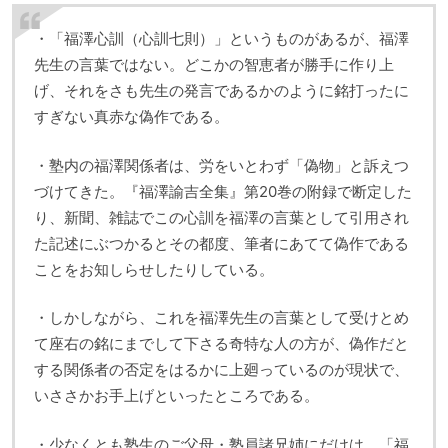
・「福澤心訓（心訓七則）」というものがあるが、福澤
先生の言葉ではない。どこかの智恵者が勝手に作り上
げ、それをさも先生の発言であるかのように銘打ったに
すぎない真赤な偽作である。
・塾内の福澤関係者は、労をいとわず「偽物」と訴えつ
づけてきた。『福澤諭吉全集』第20巻の附録で断定した
り、新聞、雑誌でこの心訓を福澤の言葉として引用され
た記述にぶつかるとその都度、筆者にあてて偽作である
ことをお知しらせしたりしている。
・しかしながら、これを福澤先生の言葉として受けとめ
て座右の銘にまでして下さる奇特な人の方が、偽作だと
する関係者の否定をはるかに上廻っているのが現状で、
いささかお手上げといったところである。
・少なくとも塾生のご父母・塾員諸兄姉にだけは、「福