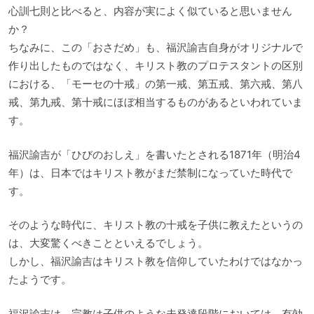
心訓七則と比べると、内容が実によく似ていると思いません
か？
ちなみに、この「おさだめ」も、福沢諭吉自身がオリジナルで
作り出したものではなく、キリスト教のプロテスタントの区別
における、「モーセの十戒」の第一戒、第五戒、第六戒、第八
戒、第九戒、第十戒にほぼ相当するものがあるといわれていま
す。
福沢諭吉が「ひびのおしえ」を書いたとされる1871年（明治4
年）は、日本ではキリスト教がまだ禁制になっていた時代で
す。
そのような時代に、キリスト教の十戒を子供に教えたというの
は、大変驚くべきことといえるでしょう。
しかし、福沢諭吉はキリスト教を信仰していたわけではなかっ
たようです。
福沢諭吉は、宗教は子供のような未発達段階においては、有効