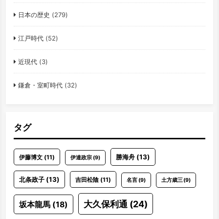
日本の歴史
(279)
江戸時代
(52)
近現代
(3)
鎌倉・室町時代
(32)
タグ
勝海舟
(13)
伊藤博文
(11)
伊達政宗
(9)
北条政子
(13)
吉田松陰
(11)
名言
(9)
土方歳三
(9)
大久保利通
(24)
坂本龍馬
(18)