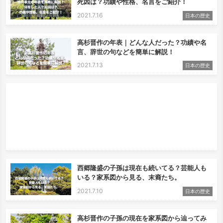
死因は？功績や性格、名言をご紹介！
2021.7.16
日本の歴史
高杉晋作の年表｜どんな人だった？功績や名
言、辞世の句などを簡単に解説！
2021.7.13
日本の歴史
西郷隆盛の子孫は現在も続いてる？芸能人も
いる？家系図から見る、末裔たち。
2021.7.10
日本の歴史
高杉晋作の子孫の現在を家系図から辿ってみ