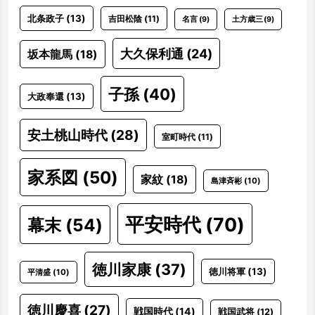
北条政子
(13)
吉田松陰
(11)
名言
(9)
土方歳三
(9)
大久保利通
(24)
坂本龍馬
(18)
子孫
(40)
大政奉還
(13)
安土桃山時代
(28)
室町時代
(11)
家系図
(50)
家紋
(18)
島津斉彬
(10)
平安時代
(70)
幕末
(54)
徳川家康
(37)
徳川将軍
(13)
平清盛
(10)
徳川慶喜
(27)
戦国時代
(14)
戦国武将
(12)