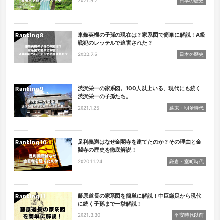
2021.9.2
日本の歴史
東條英機の子孫の現在は？家系図で簡単に解説！A級
Ranking
戦犯のレッテルで迫害された？
2022.7.5
日本の歴史
渋沢栄一の家系図。100人以上いる、現代にも続く
Ranking
渋沢栄一の子孫たち。
2021.1.25
幕末・明治時代
足利義満はなぜ金閣寺を建てたのか？その理由と金
Ranking
閣寺の歴史を徹底解説！
2020.11.24
鎌倉・室町時代
藤原道長の家系図を簡単に解説！中臣鎌足から現代
Ranking
に続く子孫まで一挙解説！
2021.3.30
平安時代以前