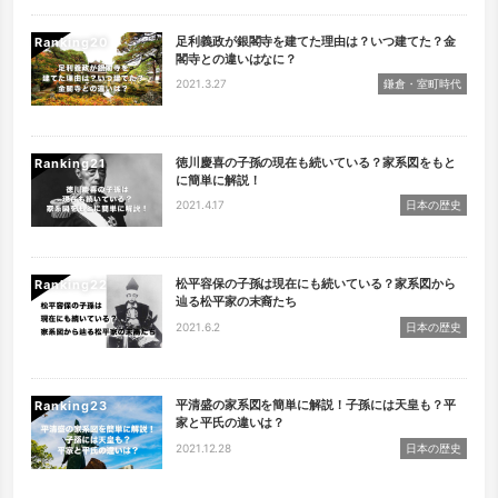
足利義政が銀閣寺を建てた理由は？いつ建てた？金
Ranking
閣寺との違いはなに？
2021.3.27
鎌倉・室町時代
徳川慶喜の子孫の現在も続いている？家系図をもと
Ranking
に簡単に解説！
2021.4.17
日本の歴史
松平容保の子孫は現在にも続いている？家系図から
Ranking
辿る松平家の末裔たち
2021.6.2
日本の歴史
平清盛の家系図を簡単に解説！子孫には天皇も？平
Ranking
家と平氏の違いは？
2021.12.28
日本の歴史