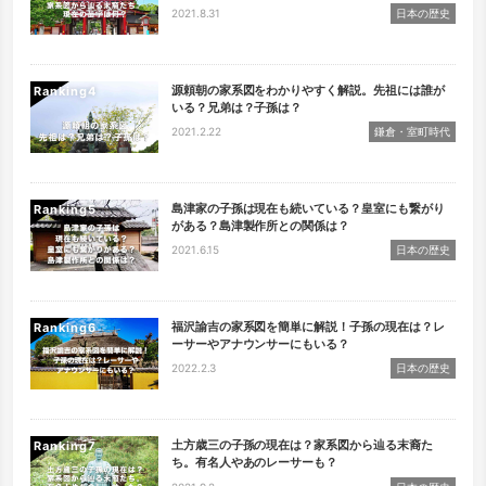
2021.8.31
日本の歴史
源頼朝の家系図をわかりやすく解説。先祖には誰が
Ranking
いる？兄弟は？子孫は？
2021.2.22
鎌倉・室町時代
島津家の子孫は現在も続いている？皇室にも繋がり
Ranking
がある？島津製作所との関係は？
2021.6.15
日本の歴史
福沢諭吉の家系図を簡単に解説！子孫の現在は？レ
Ranking
ーサーやアナウンサーにもいる？
2022.2.3
日本の歴史
土方歳三の子孫の現在は？家系図から辿る末裔た
Ranking
ち。有名人やあのレーサーも？