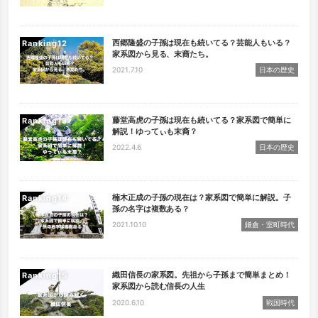
西郷隆盛の子孫は現在も続いてる？芸能人もいる？
Ranking
家系図から見る、末裔たち。
2021.7.10
日本の歴史
藤堂高虎の子孫は現在も続いてる？家系図で簡単に
Ranking
解説！ゆってぃも末裔？
2022.4.6
日本の歴史
楠木正成の子孫の現在は？家系図で簡単に解説。子
Ranking
孫の名字は複数ある？
2021.10.10
鎌倉・室町時代
織田信長の家系図。先祖から子孫まで簡単まとめ！
Ranking
家系図から読む信長の人生
2020.6.10
戦国時代