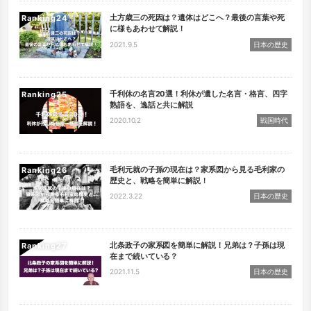
土方歳三の死因は？遺体はどこへ？最後の言葉や死
Ranking
に様もあわせて解説！
2021.9.5
日本の歴史
千利休の名言20選！利休が遺した名言・格言、四字
Ranking
熟語を、逸話と共に解説
2020.10.2
戦国時代
毛利元就の子孫の現在は？家系図から見る毛利家の
Ranking
歴史と、戦略を簡単に解説！
2022.3.22
日本の歴史
北条政子の家系図を簡単に解説！兄弟は？子孫は現
Ranking
在まで続いている？
2021.11.5
日本の歴史