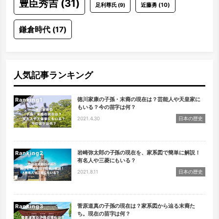
豊臣秀吉
(31)
近藤勇
(10)
足利尊氏
(9)
鎌倉時代
(17)
人気記事ランキング
徳川家康の子孫・末裔の現在は？芸能人や天皇家に
Ranking
もいる？今の苗字は何？
2021.4.30
日本の歴史
岩崎弥太郎の子孫の現在を、家系図で簡単に解説！
Ranking
有名人や三菱にもいる？
2021.8.11
日本の歴史
菅原道真の子孫の現在は？家系図から辿る末裔た
Ranking
ち。現在の苗字は何？