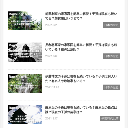
前田利家の家系図を簡単に解説！子孫は現在も続い
Ranking
てる？加賀藩はいつまで？
2022.3.2
日本の歴史
足利将軍家の家系図を簡単に解説！子孫は現在も続
Ranking
いている？祖先は源氏？
2022.6.6
日本の歴史
伊藤博文の子孫は現在も続いている？子供は何人い
Ranking
た？有名人や政治家もいる？
2021.11.28
日本の歴史
藤原氏の子孫は現在も続いている？藤原氏の原点は
Ranking
誰？現在の子孫の苗字は？
2021.3.17
平安時代以前