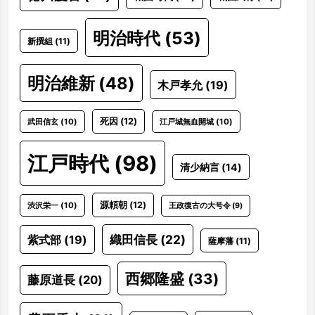
明治時代
(53)
新撰組
(11)
明治維新
(48)
木戸孝允
(19)
死因
(12)
武田信玄
(10)
江戸城無血開城
(10)
江戸時代
(98)
清少納言
(14)
源頼朝
(12)
渋沢栄一
(10)
王政復古の大号令
(9)
織田信長
(22)
紫式部
(19)
薩摩藩
(11)
西郷隆盛
(33)
藤原道長
(20)