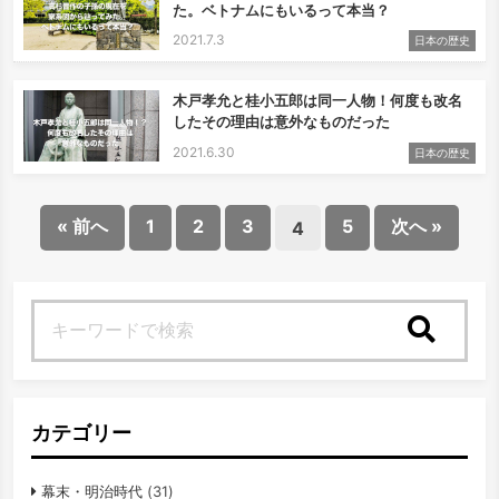
た。ベトナムにもいるって本当？
2021.7.3
日本の歴史
木戸孝允と桂小五郎は同一人物！何度も改名
したその理由は意外なものだった
2021.6.30
日本の歴史
« 前へ
1
2
3
5
次へ »
4
検索
カテゴリー
幕末・明治時代
(31)