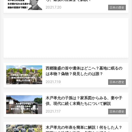
2021.7.20
日本の歴史
西郷隆盛の首や遺体はどこへ？墓地に眠るの
は本物？偽物？発見したのは誰？
2021.7.19
日本の歴史
木戸孝允の子孫は？家系図からみる、妻や子
供、現代に続く末裔たちについて解説
2021.7.17
日本の歴史
木戸孝允の年表を簡単に解説！何をした人？