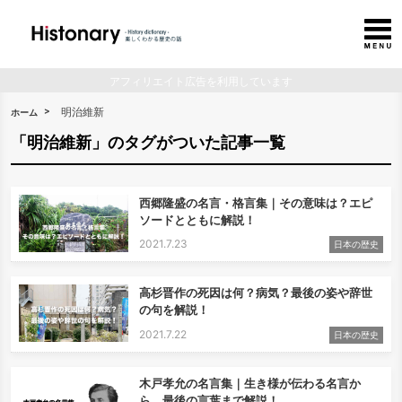
アフィリエイト広告を利用しています
明治維新
ホーム
「明治維新」のタグがついた記事一覧
西郷隆盛の名言・格言集｜その意味は？エピ
ソードとともに解説！
2021.7.23
日本の歴史
高杉晋作の死因は何？病気？最後の姿や辞世
の句を解説！
2021.7.22
日本の歴史
木戸孝允の名言集｜生き様が伝わる名言か
ら、最後の言葉まで解説！