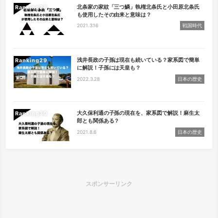
北条家の家紋「三つ鱗」執権北条氏と小田原北条氏
Ranking
も使用したその由来と意味は？
2021.3.16
戦国時代
浅井長政の子孫は現在も続いている？家系図で簡単
Ranking
に解説！子孫には天皇も？
2022.3.28
日本の歴史
大久保利通の子孫の現在を、家系図で解説！麻生太
Ranking
郎とも関係ある？
2021.8.6
日本の歴史
スポンサーリンク