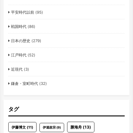
平安時代以前
(95)
戦国時代
(86)
日本の歴史
(279)
江戸時代
(52)
近現代
(3)
鎌倉・室町時代
(32)
タグ
勝海舟
(13)
伊藤博文
(11)
伊達政宗
(9)