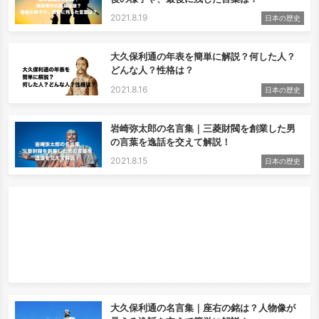
2021.8.19
日本の歴史
大久保利通の年表を簡単に解説？何した人？
どんな人？性格は？
2021.8.16
日本の歴史
岩崎弥太郎の名言集｜三菱財閥を創業した男
の言葉を逸話を交えて解説！
2021.8.15
日本の歴史
大久保利通の名言集｜座右の銘は？人物像が