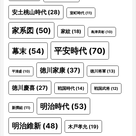
安土桃山時代
(28)
室町時代
(11)
家系図
(50)
家紋
(18)
島津斉彬
(10)
平安時代
(70)
幕末
(54)
徳川家康
(37)
徳川将軍
(13)
平清盛
(10)
徳川慶喜
(27)
戦国時代
(14)
戦国武将
(12)
明治時代
(53)
新撰組
(11)
明治維新
(48)
木戸孝允
(19)