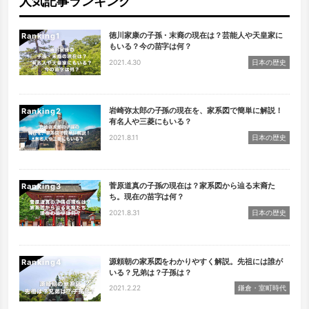
人気記事ランキング
徳川家康の子孫・末裔の現在は？芸能人や天皇家に
Ranking
もいる？今の苗字は何？
2021.4.30
日本の歴史
岩崎弥太郎の子孫の現在を、家系図で簡単に解説！
Ranking
有名人や三菱にもいる？
2021.8.11
日本の歴史
菅原道真の子孫の現在は？家系図から辿る末裔た
Ranking
ち。現在の苗字は何？
2021.8.31
日本の歴史
源頼朝の家系図をわかりやすく解説。先祖には誰が
Ranking
いる？兄弟は？子孫は？
2021.2.22
鎌倉・室町時代