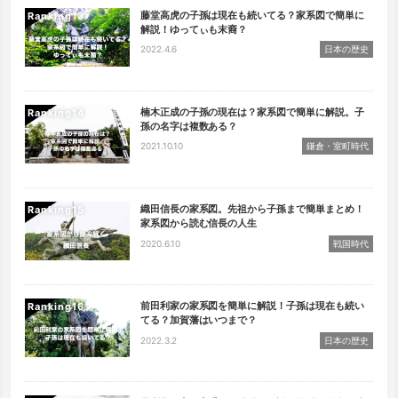
藤堂高虎の子孫は現在も続いてる？家系図で簡単に
Ranking
解説！ゆってぃも末裔？
2022.4.6
日本の歴史
楠木正成の子孫の現在は？家系図で簡単に解説。子
Ranking
孫の名字は複数ある？
2021.10.10
鎌倉・室町時代
織田信長の家系図。先祖から子孫まで簡単まとめ！
Ranking
家系図から読む信長の人生
2020.6.10
戦国時代
前田利家の家系図を簡単に解説！子孫は現在も続い
Ranking
てる？加賀藩はいつまで？
2022.3.2
日本の歴史