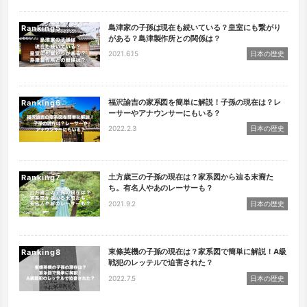
島津家の子孫は現在も続いている？皇室にも繋がり
Ranking
がある？島津製作所との関係は？
2021.6.15
日本の歴史
福沢諭吉の家系図を簡単に解説！子孫の現在は？レ
Ranking
ーサーやアナウンサーにもいる？
2022.2.3
日本の歴史
土方歳三の子孫の現在は？家系図から辿る末裔た
Ranking
ち。有名人やあのレーサーも？
2021.9.2
日本の歴史
東條英機の子孫の現在は？家系図で簡単に解説！A級
Ranking
戦犯のレッテルで迫害された？
2022.7.5
日本の歴史