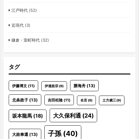
江戸時代
(52)
近現代
(3)
鎌倉・室町時代
(32)
タグ
勝海舟
(13)
伊藤博文
(11)
伊達政宗
(9)
北条政子
(13)
吉田松陰
(11)
名言
(9)
土方歳三
(9)
大久保利通
(24)
坂本龍馬
(18)
子孫
(40)
大政奉還
(13)