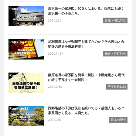
渋沢栄一の家系図。100人以上いる、現代にも続く
Ranking
渋沢栄一の子孫たち。
2021.1.25
幕末・明治時代
足利義満はなぜ金閣寺を建てたのか？その理由と金
Ranking
閣寺の歴史を徹底解説！
2020.11.24
鎌倉・室町時代
藤原道長の家系図を簡単に解説！中臣鎌足から現代
Ranking
に続く子孫まで一挙解説！
2021.3.30
平安時代以前
西郷隆盛の子孫は現在も続いてる？芸能人もいる？
Ranking
家系図から見る、末裔たち。
2021.7.10
日本の歴史