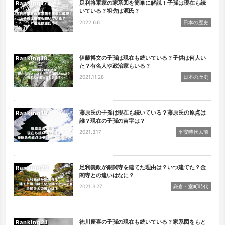
足利将軍家の家系図を簡単に解説！子孫は現在も続
Ranking
いている？祖先は源氏？
2022.6.6
日本の歴史
伊藤博文の子孫は現在も続いている？子供は何人い
Ranking
た？有名人や政治家もいる？
2021.11.28
日本の歴史
藤原氏の子孫は現在も続いている？藤原氏の原点は
Ranking
誰？現在の子孫の苗字は？
2021.3.17
平安時代以前
足利義政が銀閣寺を建てた理由は？いつ建てた？金
Ranking
閣寺との違いはなに？
2021.3.27
鎌倉・室町時代
徳川慶喜の子孫の現在も続いている？家系図をもと
Ranking