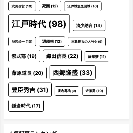
死因
(12)
武田信玄
(10)
江戸城無血開城
(10)
江戸時代
(98)
清少納言
(14)
源頼朝
(12)
渋沢栄一
(10)
王政復古の大号令
(9)
織田信長
(22)
紫式部
(19)
薩摩藩
(11)
西郷隆盛
(33)
藤原道長
(20)
豊臣秀吉
(31)
近藤勇
(10)
足利尊氏
(9)
鎌倉時代
(17)