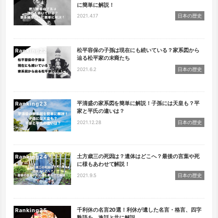
に簡単に解説！
2021.4.17
日本の歴史
松平容保の子孫は現在にも続いている？家系図から
Ranking
辿る松平家の末裔たち
2021.6.2
日本の歴史
平清盛の家系図を簡単に解説！子孫には天皇も？平
Ranking
家と平氏の違いは？
2021.12.28
日本の歴史
土方歳三の死因は？遺体はどこへ？最後の言葉や死
Ranking
に様もあわせて解説！
2021.9.5
日本の歴史
千利休の名言20選！利休が遺した名言・格言、四字
Ranking
熟語を、逸話と共に解説