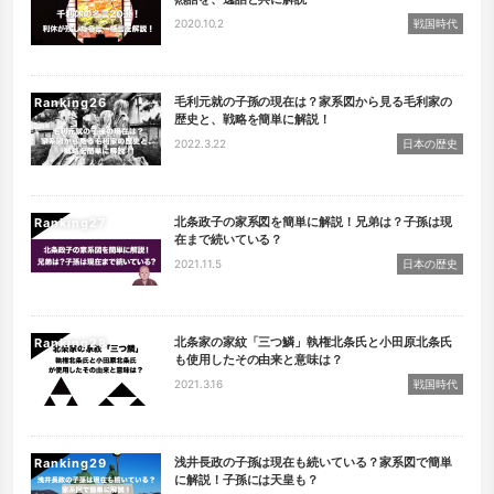
2020.10.2
戦国時代
毛利元就の子孫の現在は？家系図から見る毛利家の
Ranking
歴史と、戦略を簡単に解説！
2022.3.22
日本の歴史
北条政子の家系図を簡単に解説！兄弟は？子孫は現
Ranking
在まで続いている？
2021.11.5
日本の歴史
北条家の家紋「三つ鱗」執権北条氏と小田原北条氏
Ranking
も使用したその由来と意味は？
2021.3.16
戦国時代
浅井長政の子孫は現在も続いている？家系図で簡単
Ranking
に解説！子孫には天皇も？