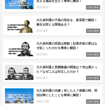
見える逸話を交えて簡単に解説！
2021.8.12
日本の歴史
大久保利通の子孫の現在を、家系図で解説！
麻生太郎とも関係ある？
2021.8.6
日本の歴史
大久保利通の死因は暗殺｜紀尾井坂の変はな
ぜ起こったのかを簡単に解説！
2021.8.5
日本の歴史
大久保利通と西郷隆盛の関係は？仲は悪かっ
た？なぜ二人は対立したのか？
2021.8.3
日本の歴史
大久保利通の功績｜何した人？倒幕の時、明
治以降にしたことを簡単に解説！
2021.7.30
日本の歴史