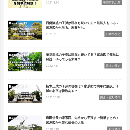
2021.3.30
平安時代以前
西郷隆盛の子孫は現在も続いてる？芸能人もいる？
Ranking
家系図から見る、末裔たち。
2021.7.10
日本の歴史
藤堂高虎の子孫は現在も続いてる？家系図で簡単に
Ranking
解説！ゆってぃも末裔？
2022.4.6
日本の歴史
楠木正成の子孫の現在は？家系図で簡単に解説。子
Ranking
孫の名字は複数ある？
2021.10.10
鎌倉・室町時代
織田信長の家系図。先祖から子孫まで簡単まとめ！
Ranking
家系図から読む信長の人生
2020.6.10
戦国時代