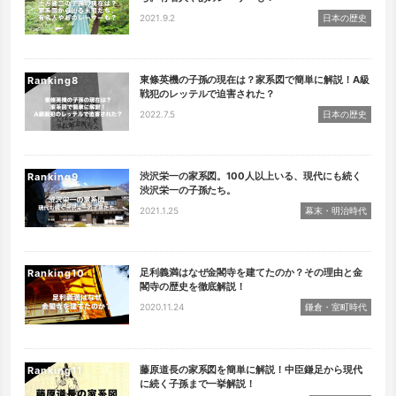
2021.9.2
日本の歴史
東條英機の子孫の現在は？家系図で簡単に解説！A級
Ranking
戦犯のレッテルで迫害された？
2022.7.5
日本の歴史
渋沢栄一の家系図。100人以上いる、現代にも続く
Ranking
渋沢栄一の子孫たち。
2021.1.25
幕末・明治時代
足利義満はなぜ金閣寺を建てたのか？その理由と金
Ranking
閣寺の歴史を徹底解説！
2020.11.24
鎌倉・室町時代
藤原道長の家系図を簡単に解説！中臣鎌足から現代
Ranking
に続く子孫まで一挙解説！