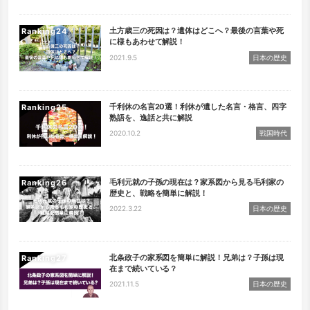
土方歳三の死因は？遺体はどこへ？最後の言葉や死
Ranking
に様もあわせて解説！
2021.9.5
日本の歴史
千利休の名言20選！利休が遺した名言・格言、四字
Ranking
熟語を、逸話と共に解説
2020.10.2
戦国時代
毛利元就の子孫の現在は？家系図から見る毛利家の
Ranking
歴史と、戦略を簡単に解説！
2022.3.22
日本の歴史
北条政子の家系図を簡単に解説！兄弟は？子孫は現
Ranking
在まで続いている？
2021.11.5
日本の歴史