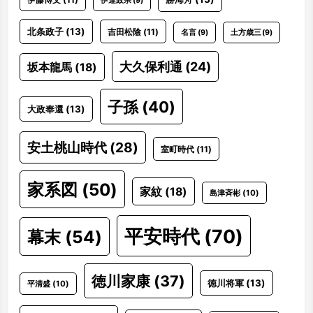
伊達政宗
(9)
北条政子
(13)
吉田松陰
(11)
名言
(9)
土方歳三
(9)
大久保利通
(24)
坂本龍馬
(18)
子孫
(40)
大政奉還
(13)
安土桃山時代
(28)
室町時代
(11)
家系図
(50)
家紋
(18)
島津斉彬
(10)
平安時代
(70)
幕末
(54)
徳川家康
(37)
徳川将軍
(13)
平清盛
(10)