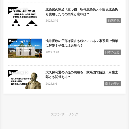
北条家の家紋「三つ鱗」執権北条氏と小田原北条氏
Ranking
も使用したその由来と意味は？
2021.3.16
戦国時代
浅井長政の子孫は現在も続いている？家系図で簡単
Ranking
に解説！子孫には天皇も？
2022.3.28
日本の歴史
大久保利通の子孫の現在を、家系図で解説！麻生太
Ranking
郎とも関係ある？
2021.8.6
日本の歴史
スポンサーリンク