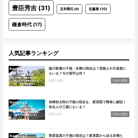
豊臣秀吉
(31)
近藤勇
(10)
足利尊氏
(9)
鎌倉時代
(17)
人気記事ランキング
徳川家康の子孫・末裔の現在は？芸能人や天皇家に
Ranking
もいる？今の苗字は何？
2021.4.30
日本の歴史
岩崎弥太郎の子孫の現在を、家系図で簡単に解説！
Ranking
有名人や三菱にもいる？
2021.8.11
日本の歴史
菅原道真の子孫の現在は？家系図から辿る末裔た
Ranking