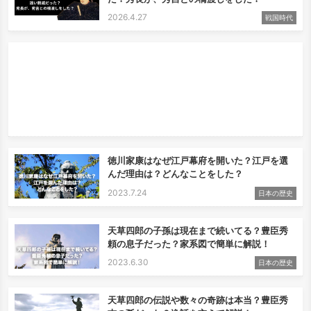
2026.4.27
戦国時代
徳川家康はなぜ江戸幕府を開いた？江戸を選
んだ理由は？どんなことをした？
2023.7.24
日本の歴史
天草四郎の子孫は現在まで続いてる？豊臣秀
頼の息子だった？家系図で簡単に解説！
2023.6.30
日本の歴史
天草四郎の伝説や数々の奇跡は本当？豊臣秀