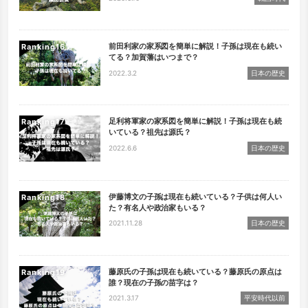
前田利家の家系図を簡単に解説！子孫は現在も続い
Ranking
てる？加賀藩はいつまで？
2022.3.2
日本の歴史
足利将軍家の家系図を簡単に解説！子孫は現在も続
Ranking
いている？祖先は源氏？
2022.6.6
日本の歴史
伊藤博文の子孫は現在も続いている？子供は何人い
Ranking
た？有名人や政治家もいる？
2021.11.28
日本の歴史
藤原氏の子孫は現在も続いている？藤原氏の原点は
Ranking
誰？現在の子孫の苗字は？
2021.3.17
平安時代以前