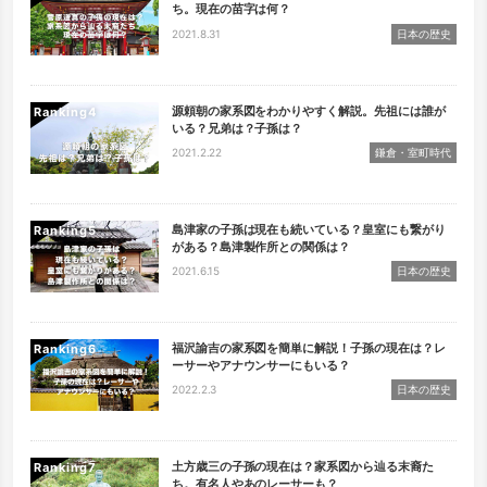
ち。現在の苗字は何？
2021.8.31
日本の歴史
源頼朝の家系図をわかりやすく解説。先祖には誰が
Ranking
いる？兄弟は？子孫は？
2021.2.22
鎌倉・室町時代
島津家の子孫は現在も続いている？皇室にも繋がり
Ranking
がある？島津製作所との関係は？
2021.6.15
日本の歴史
福沢諭吉の家系図を簡単に解説！子孫の現在は？レ
Ranking
ーサーやアナウンサーにもいる？
2022.2.3
日本の歴史
土方歳三の子孫の現在は？家系図から辿る末裔た
Ranking
ち。有名人やあのレーサーも？