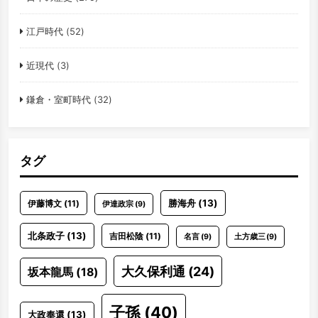
江戸時代
(52)
近現代
(3)
鎌倉・室町時代
(32)
タグ
勝海舟
(13)
伊藤博文
(11)
伊達政宗
(9)
北条政子
(13)
吉田松陰
(11)
名言
(9)
土方歳三
(9)
大久保利通
(24)
坂本龍馬
(18)
子孫
(40)
大政奉還
(13)