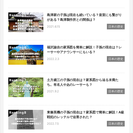
島津家の子孫は現在も続いている？皇室にも繋がり
Ranking
がある？島津製作所との関係は？
2021.6.15
日本の歴史
福沢諭吉の家系図を簡単に解説！子孫の現在は？レ
Ranking
ーサーやアナウンサーにもいる？
2022.2.3
日本の歴史
土方歳三の子孫の現在は？家系図から辿る末裔た
Ranking
ち。有名人やあのレーサーも？
2021.9.2
日本の歴史
東條英機の子孫の現在は？家系図で簡単に解説！A級
Ranking
戦犯のレッテルで迫害された？
2022.7.5
日本の歴史