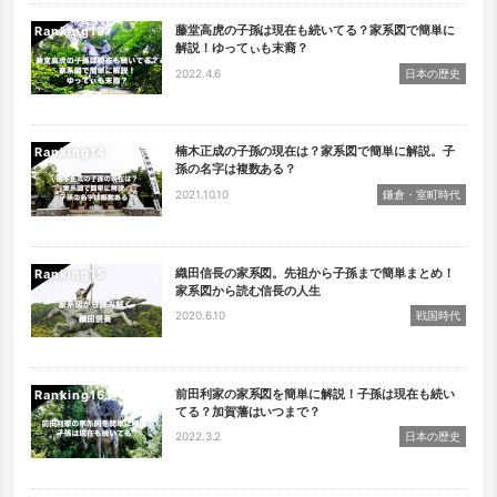
藤堂高虎の子孫は現在も続いてる？家系図で簡単に
Ranking
解説！ゆってぃも末裔？
2022.4.6
日本の歴史
楠木正成の子孫の現在は？家系図で簡単に解説。子
Ranking
孫の名字は複数ある？
2021.10.10
鎌倉・室町時代
織田信長の家系図。先祖から子孫まで簡単まとめ！
Ranking
家系図から読む信長の人生
2020.6.10
戦国時代
前田利家の家系図を簡単に解説！子孫は現在も続い
Ranking
てる？加賀藩はいつまで？
2022.3.2
日本の歴史