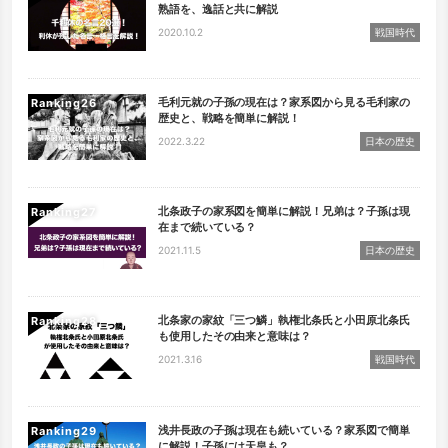
熟語を、逸話と共に解説
2020.10.2
戦国時代
毛利元就の子孫の現在は？家系図から見る毛利家の
Ranking
歴史と、戦略を簡単に解説！
2022.3.22
日本の歴史
北条政子の家系図を簡単に解説！兄弟は？子孫は現
Ranking
在まで続いている？
2021.11.5
日本の歴史
北条家の家紋「三つ鱗」執権北条氏と小田原北条氏
Ranking
も使用したその由来と意味は？
2021.3.16
戦国時代
浅井長政の子孫は現在も続いている？家系図で簡単
Ranking
に解説！子孫には天皇も？