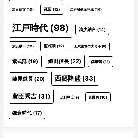
死因
(12)
武田信玄
(10)
江戸城無血開城
(10)
江戸時代
(98)
清少納言
(14)
源頼朝
(12)
渋沢栄一
(10)
王政復古の大号令
(9)
織田信長
(22)
紫式部
(19)
薩摩藩
(11)
西郷隆盛
(33)
藤原道長
(20)
豊臣秀吉
(31)
近藤勇
(10)
足利尊氏
(9)
鎌倉時代
(17)