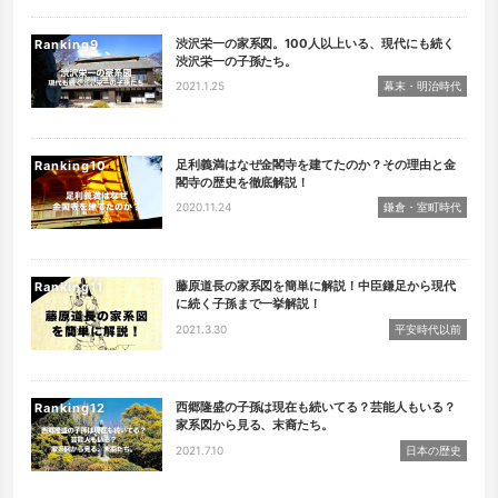
渋沢栄一の家系図。100人以上いる、現代にも続く
Ranking
渋沢栄一の子孫たち。
2021.1.25
幕末・明治時代
足利義満はなぜ金閣寺を建てたのか？その理由と金
Ranking
閣寺の歴史を徹底解説！
2020.11.24
鎌倉・室町時代
藤原道長の家系図を簡単に解説！中臣鎌足から現代
Ranking
に続く子孫まで一挙解説！
2021.3.30
平安時代以前
西郷隆盛の子孫は現在も続いてる？芸能人もいる？
Ranking
家系図から見る、末裔たち。
2021.7.10
日本の歴史