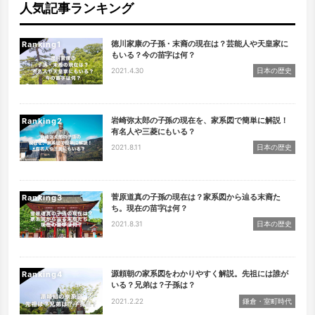
人気記事ランキング
徳川家康の子孫・末裔の現在は？芸能人や天皇家に
Ranking
もいる？今の苗字は何？
2021.4.30
日本の歴史
岩崎弥太郎の子孫の現在を、家系図で簡単に解説！
Ranking
有名人や三菱にもいる？
2021.8.11
日本の歴史
菅原道真の子孫の現在は？家系図から辿る末裔た
Ranking
ち。現在の苗字は何？
2021.8.31
日本の歴史
源頼朝の家系図をわかりやすく解説。先祖には誰が
Ranking
いる？兄弟は？子孫は？
2021.2.22
鎌倉・室町時代