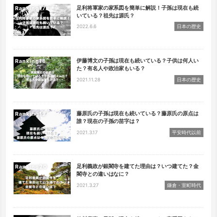
足利将軍家の家系図を簡単に解説！子孫は現在も続
Ranking
いている？祖先は源氏？
2022.6.6
日本の歴史
伊藤博文の子孫は現在も続いている？子供は何人い
Ranking
た？有名人や政治家もいる？
2021.11.28
日本の歴史
藤原氏の子孫は現在も続いている？藤原氏の原点は
Ranking
誰？現在の子孫の苗字は？
2021.3.17
平安時代以前
足利義政が銀閣寺を建てた理由は？いつ建てた？金
Ranking
閣寺との違いはなに？
2021.3.27
鎌倉・室町時代