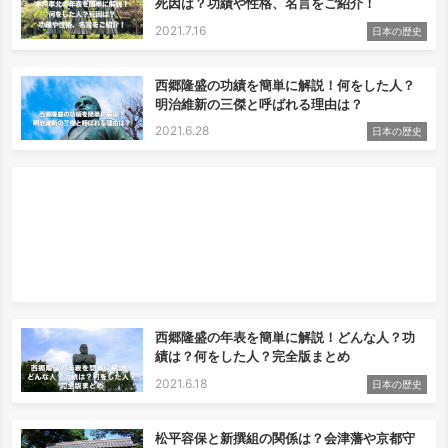
死因は？功績や性格、名言をご紹介！
2021.7.16
日本の歴史
西郷隆盛の功績を簡単に解説！何をした人？
明治維新の三傑と呼ばれる理由は？
2021.6.28
日本の歴史
西郷隆盛の年表を簡単に解説！どんな人？功
績は？何をした人？完全版まとめ
2021.6.18
日本の歴史
松平容保と新撰組の関係は？会津藩や京都守