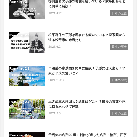
徳川慶喜の子孫の現在も続いている？家系図をもと
Ranking
に簡単に解説！
2021.4.17
日本の歴史
松平容保の子孫は現在にも続いている？家系図から
Ranking
辿る松平家の末裔たち
2021.6.2
日本の歴史
平清盛の家系図を簡単に解説！子孫には天皇も？平
Ranking
家と平氏の違いは？
2021.12.28
日本の歴史
土方歳三の死因は？遺体はどこへ？最後の言葉や死
Ranking
に様もあわせて解説！
2021.9.5
日本の歴史
千利休の名言20選！利休が遺した名言・格言、四字
Ranking