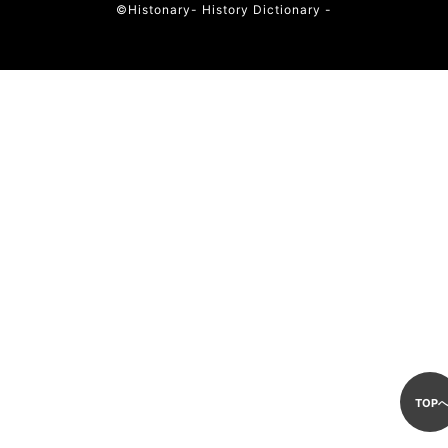
©︎Histonary- History Dictionary -
TOP