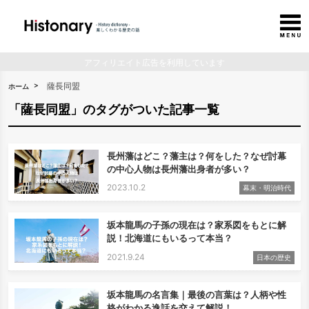
アフィリエイト広告を利用しています
薩長同盟
ホーム
「薩長同盟」のタグがついた記事一覧
長州藩はどこ？藩主は？何をした？なぜ討幕
の中心人物は長州藩出身者が多い？
2023.10.2
幕末・明治時代
坂本龍馬の子孫の現在は？家系図をもとに解
説！北海道にもいるって本当？
2021.9.24
日本の歴史
坂本龍馬の名言集｜最後の言葉は？人柄や性
格がわかる逸話を交えて解説！