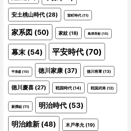
安土桃山時代
(28)
室町時代
(11)
家系図
(50)
家紋
(18)
島津斉彬
(10)
平安時代
(70)
幕末
(54)
徳川家康
(37)
徳川将軍
(13)
平清盛
(10)
徳川慶喜
(27)
戦国時代
(14)
戦国武将
(12)
明治時代
(53)
新撰組
(11)
明治維新
(48)
木戸孝允
(19)