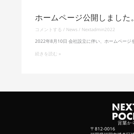
ル
し
ま
ホームページ公開しました
ホ
し
ー
た。
ム
コメントする
/
News
/
Nextadmin2022
ペ
ー
2022年8月10日 会社設立に伴い、ホームペー
ジ
公
続きを読む »
開
し
ま
し
た。
言葉か
〒812-0016