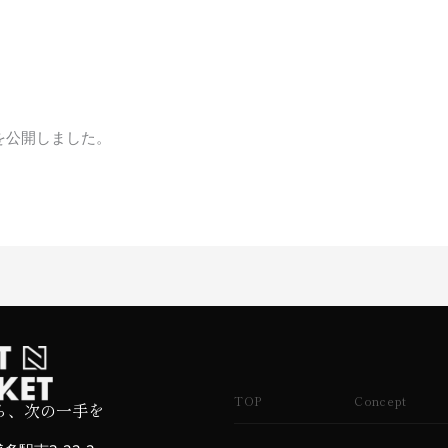
。
ジを公開しました。
TOP
Concept
ら、次の一手を