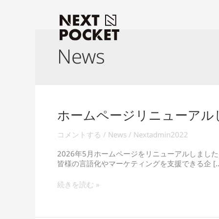
内
容
を
ス
キ
News
ッ
プ
ホームページリニューアル
ホ
ー
ム
コメントする
/
News
/
Nextadmin2022
ペ
ー
2026年5月ホームページをリニューアルしました。 
ジ
皆様の言語化やマーケティングを支援できる企 […
リ
ニ
続きを読む »
ュ
ー
ア