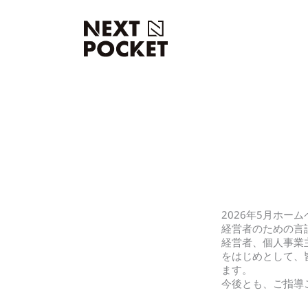
内
容
を
ス
キ
ッ
プ
2026年5月ホー
経営者のための言語化
経営者、個人事業主向け
をはじめとして、
ます。
今後とも、ご指導